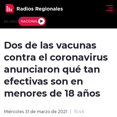
Click acá para ir directamente al contenido
EN VIVO
NACIONAL
Regionales
Dos de las vacunas
Actualidad
contra el coronavirus
Tendencias
anunciaron qué tan
Deportes
efectivas son en
Internacional
menores de 18 años
Regiones al Aire
Miércoles 31 de marzo de 2021
15:46
Entrevistas