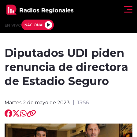
Click acá para ir directamente al contenido
EN VIVO
NACIONAL
Regionales
Diputados UDI piden
Actualidad
renuncia de directora
Tendencias
de Estadio Seguro
Deportes
Martes 2 de mayo de 2023
13:56
Internacional
Regiones al Aire
Entrevistas