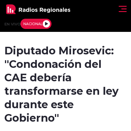
Click acá para ir directamente al contenido
EN VIVO
NACIONAL
Regionales
Diputado Mirosevic:
Actualidad
"Condonación del
Tendencias
CAE debería
Deportes
transformarse en ley
Internacional
durante este
Regiones al Aire
Gobierno"
Entrevistas