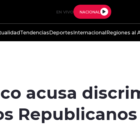
EN VIVO
NACIONAL
tualidad
Tendencias
Deportes
Internacional
Regiones al A
co acusa discri
s Republicanos 