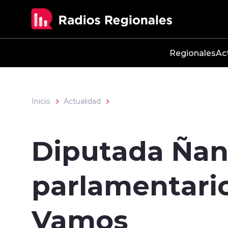
Click acá para ir directamente al contenido
Regionales
Ac
Inicio
Actualidad
Diputada Ñan
parlamentario
Vamos