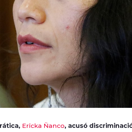
rática,
, acusó discriminaci
Ericka Ñanco