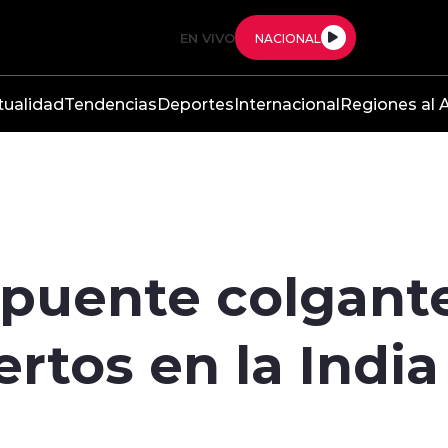
EN VIVO
NACIONAL
tualidad
Tendencias
Deportes
Internacional
Regiones al A
puente colgante
tos en la India