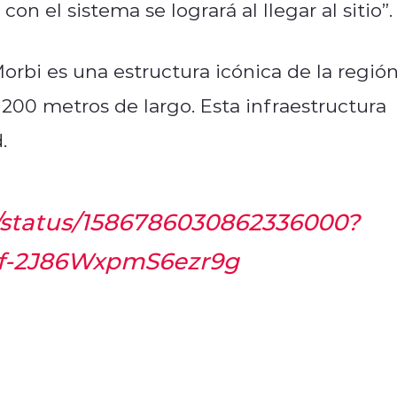
on el sistema se logrará al llegar al sitio”.
rbi es una estructura icónica de la región
200 metros de largo. Esta infraestructura
.
v/status/1586786030862336000?
af-2J86WxpmS6ezr9g