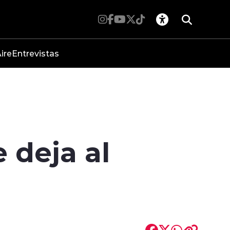
ire
Entrevistas
 deja al