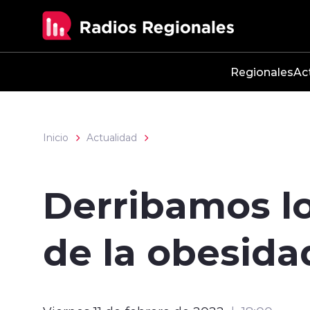
Click acá para ir directamente al contenido
Regionales
Ac
Inicio
Actualidad
Derribamos lo
de la obesida