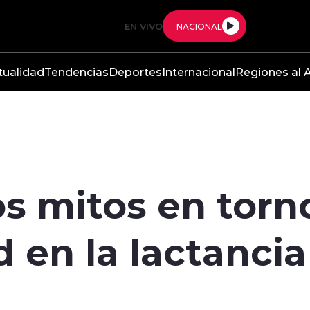
EN VIVO
NACIONAL
tualidad
Tendencias
Deportes
Internacional
Regiones al A
s mitos en torno
d en la lactanci