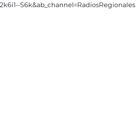
2k6i1--S6k&ab_channel=RadiosRegionales