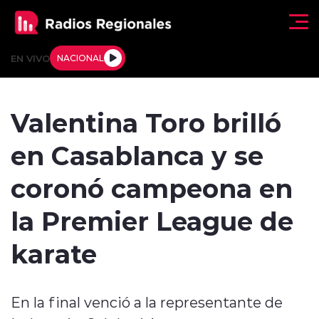
Click acá para ir directamente al contenido
EN VIVO
NACIONAL
Regionales
Valentina Toro brilló
Actualidad
en Casablanca y se
Tendencias
coronó campeona en
Deportes
la Premier League de
Internacional
karate
Regiones al Aire
En la final venció a la representante de
Entrevistas