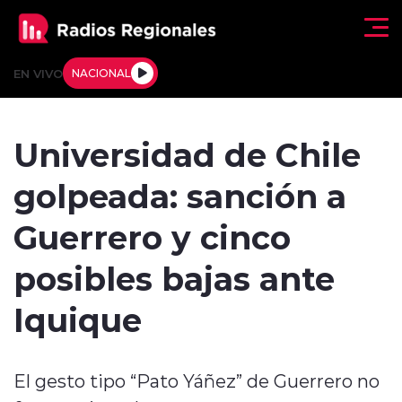
Click acá para ir directamente al contenido
EN VIVO
NACIONAL
Regionales
Universidad de Chile
Actualidad
golpeada: sanción a
Tendencias
Guerrero y cinco
Deportes
posibles bajas ante
Internacional
Iquique
Regiones al Aire
El gesto tipo “Pato Yáñez” de Guerrero no
Entrevistas