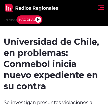
Click acá para ir directamente al contenido
EN VIVO
NACIONAL
Regionales
Universidad de Chile,
Actualidad
en problemas:
Tendencias
Conmebol inicia
Deportes
nuevo expediente en
Internacional
su contra
Regiones al Aire
Se investigan presuntas violaciones a
Entrevistas