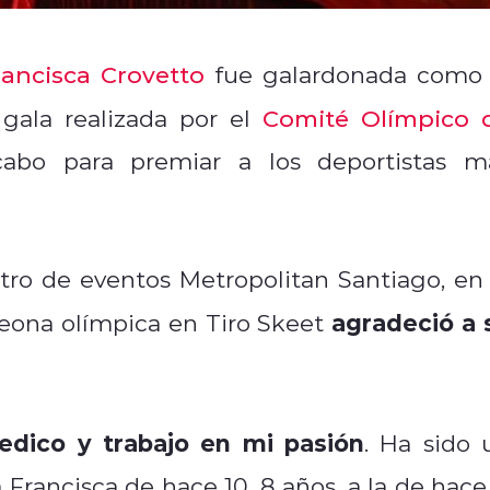
rancisca Crovetto
fue galardonada como 
 gala realizada por el
Comité Olímpico 
 cabo para premiar a los deportistas m
ro de eventos Metropolitan Santiago, en 
agradeció a 
eona olímpica en Tiro Skeet
dico y trabajo en mi pasión
. Ha sido 
Francisca de hace 10, 8 años, a la de hace 