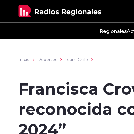
Click acá para ir directamente al contenido
Regionales
Ac
Inicio
Deportes
Team Chile
Francisca Cro
reconocida co
2024”