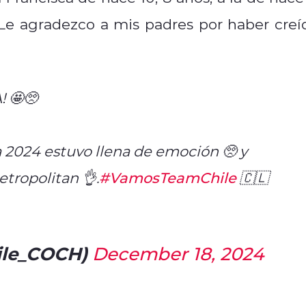
 Le agradezco a mis padres por haber creí
 🤩🥺
2024 estuvo llena de emoción 🥺 y
ropolitan 👌.
#VamosTeamChile
🇨🇱
ile_COCH)
December 18, 2024