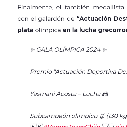
Finalmente, el también medallista
“Actuación Des
con el galardón de
plata
en la lucha grecorr
olímpica
✨ GALA OLÍMPICA 2024 ✨
Premio "Actuación Deportiva De
Yasmani Acosta – Lucha 🤼
Subcampeón olímpico 🥈 (130 kg)
🇫🇷.
#VamosTeamChile
🇨🇱
pic