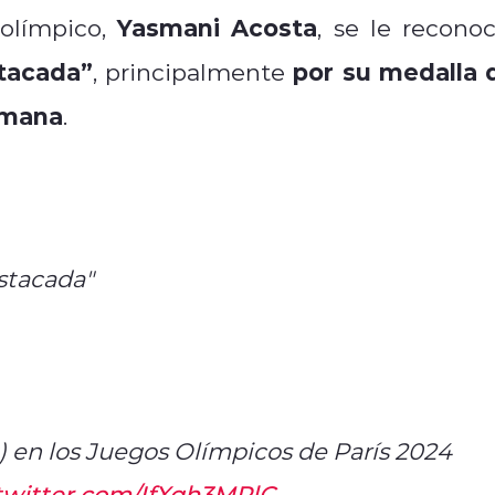
Yasmani Acosta
 olímpico,
, se le reconoc
tacada”
por su medalla 
, principalmente
omana
.
stacada"
 en los Juegos Olímpicos de París 2024
.twitter.com/IfXqh3MRlC