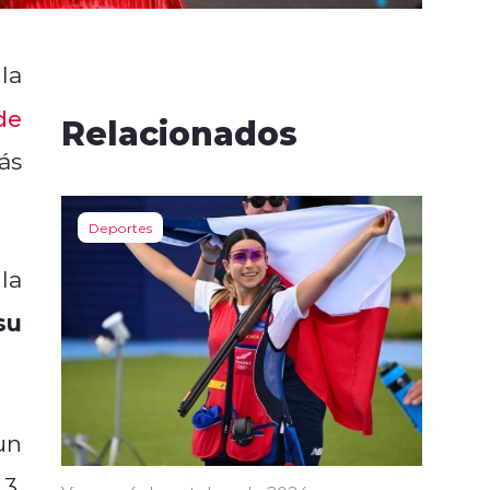
la
de
Relacionados
ás
Deportes
la
su
un
3,