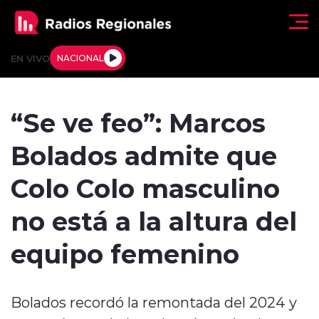
Click acá para ir directamente al contenido
EN VIVO
NACIONAL
Regionales
“Se ve feo”: Marcos
Actualidad
Bolados admite que
Tendencias
Colo Colo masculino
Deportes
no está a la altura del
Internacional
equipo femenino
Regiones al Aire
Bolados recordó la remontada del 2024 y
Entrevistas