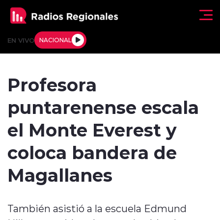
Click acá para ir directamente al contenido
EN VIVO
NACIONAL
Regionales
Profesora
Actualidad
puntarenense escala
Tendencias
el Monte Everest y
Deportes
coloca bandera de
Internacional
Magallanes
Regiones al Aire
También asistió a la escuela Edmund
Entrevistas