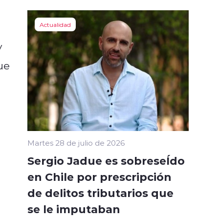
Actualidad
y
ue
l
Martes 28 de julio de 2026
Sergio Jadue es sobreseÍdo
en Chile por prescripción
de delitos tributarios que
se le imputaban