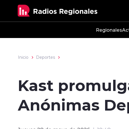
Click acá para ir directamente al contenido
Regionales
Ac
Inicio
Deportes
Kast promulg
Anónimas Dep