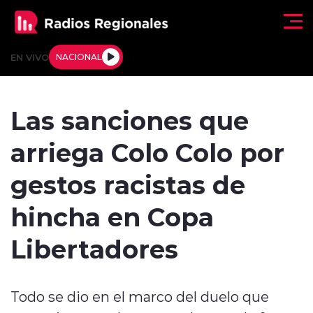
Click acá para ir directamente al contenido
EN VIVO
NACIONAL
Regionales
Las sanciones que
Actualidad
arriega Colo Colo por
Tendencias
gestos racistas de
Deportes
hincha en Copa
Internacional
Libertadores
Regiones al Aire
Todo se dio en el marco del duelo que
Entrevistas