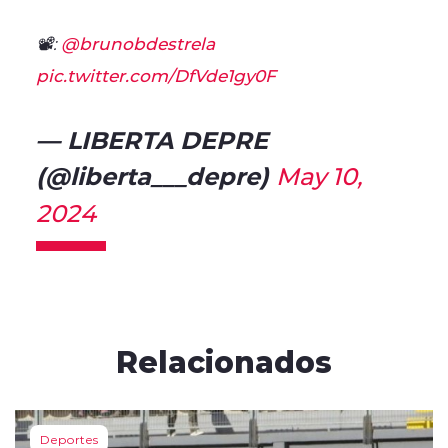
📽️:
@brunobdestrela
pic.twitter.com/DfVde1gy0F
— LIBERTA DEPRE
(@liberta___depre)
May 10,
2024
Relacionados
Deportes