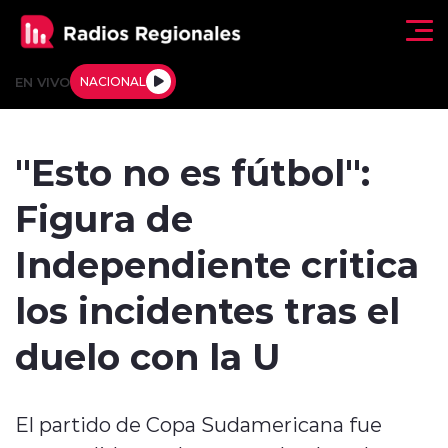
Click acá para ir directamente al contenido
EN VIVO
NACIONAL
Regionales
"Esto no es fútbol":
Actualidad
Figura de
Tendencias
Independiente critica
Deportes
los incidentes tras el
Internacional
duelo con la U
Regiones al Aire
El partido de Copa Sudamericana fue
Entrevistas