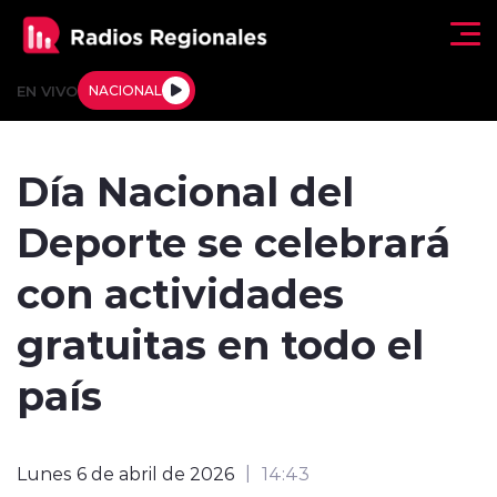
Click acá para ir directamente al contenido
EN VIVO
NACIONAL
Regionales
Día Nacional del
Actualidad
Deporte se celebrará
Tendencias
con actividades
Deportes
gratuitas en todo el
Internacional
país
Regiones al Aire
Lunes 6 de abril de 2026
14:43
Entrevistas