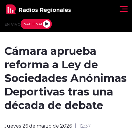
Click acá para ir directamente al contenido
EN VIVO
NACIONAL
Regionales
Cámara aprueba
Actualidad
reforma a Ley de
Tendencias
Sociedades Anónimas
Deportes
Deportivas tras una
Internacional
década de debate
Regiones al Aire
Jueves 26 de marzo de 2026
12:37
Entrevistas