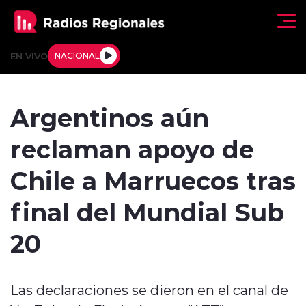
Click acá para ir directamente al contenido
EN VIVO
NACIONAL
Regionales
Argentinos aún
Actualidad
reclaman apoyo de
Tendencias
Chile a Marruecos tras
Deportes
final del Mundial Sub
Internacional
20
Regiones al Aire
Las declaraciones se dieron en el canal de
Entrevistas