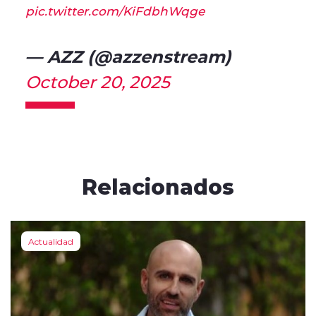
pic.twitter.com/KiFdbhWqge
— AZZ (@azzenstream)
October 20, 2025
Relacionados
Actualidad