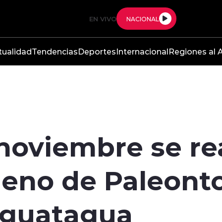
EN VIVO
NACIONAL
tualidad
Tendencias
Deportes
Internacional
Regiones al A
 noviembre se real
eno de Paleonto
aguatagua