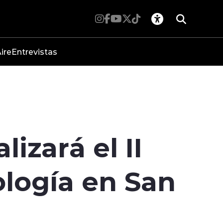
ire
Entrevistas
izará el II
logía en San