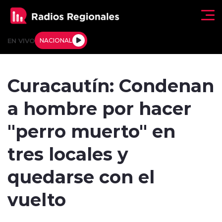
Click acá para ir directamente al contenido
EN VIVO
NACIONAL
Regionales
Curacautín: Condenan
Actualidad
a hombre por hacer
Tendencias
"perro muerto" en
Deportes
tres locales y
Internacional
quedarse con el
Regiones al Aire
vuelto
Entrevistas