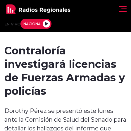
Click acá para ir directamente al contenido
EN VIVO
NACIONAL
Regionales
Contraloría
Actualidad
investigará licencias
Tendencias
de Fuerzas Armadas y
Deportes
policías
Internacional
Dorothy Pérez se presentó este lunes
Regiones al Aire
ante la Comisión de Salud del Senado para
Entrevistas
detallar los hallazgos del informe que