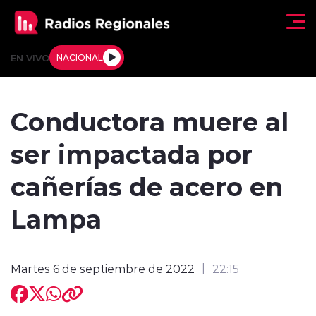
Click acá para ir directamente al contenido
EN VIVO
NACIONAL
Regionales
Conductora muere al
Actualidad
ser impactada por
Tendencias
cañerías de acero en
Deportes
Lampa
Internacional
Martes 6 de septiembre de 2022
22:15
Regiones al Aire
Entrevistas