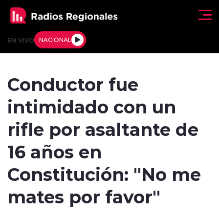
Click acá para ir directamente al contenido
EN VIVO
NACIONAL
Regionales
Conductor fue
Actualidad
intimidado con un
Tendencias
rifle por asaltante de
Deportes
16 años en
Internacional
Constitución: "No me
Regiones al Aire
mates por favor"
Entrevistas