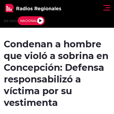
Click acá para ir directamente al contenido
EN VIVO
NACIONAL
Regionales
Condenan a hombre
Actualidad
que violó a sobrina en
Tendencias
Concepción: Defensa
Deportes
responsabilizó a
Internacional
víctima por su
Regiones al Aire
vestimenta
Entrevistas