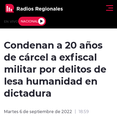
Click acá para ir directamente al contenido
EN VIVO
NACIONAL
Regionales
Condenan a 20 años
Actualidad
de cárcel a exfiscal
Tendencias
militar por delitos de
Deportes
lesa humanidad en
Internacional
dictadura
Regiones al Aire
Martes 6 de septiembre de 2022
18:59
Entrevistas