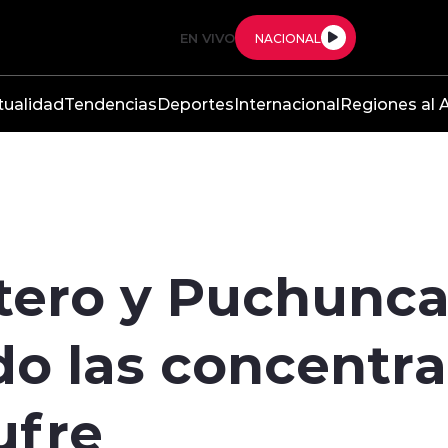
EN VIVO
NACIONAL
tualidad
Tendencias
Deportes
Internacional
Regiones al A
tero y Puchuncav
do las concentra
ufre