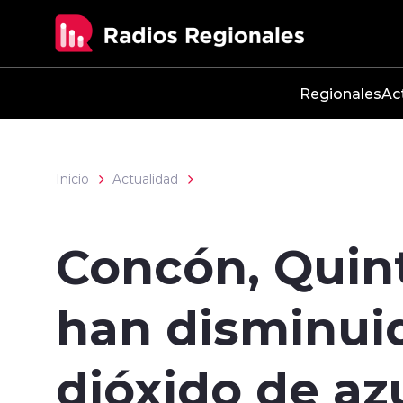
Click acá para ir directamente al contenido
Regionales
Ac
Inicio
Actualidad
Concón, Quin
han disminui
dióxido de az