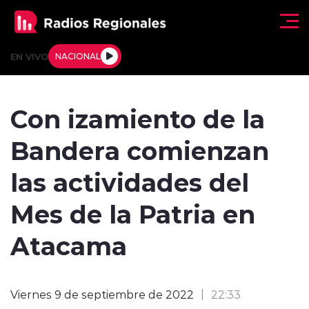
Click acá para ir directamente al contenido
EN VIVO
NACIONAL
Regionales
Con izamiento de la
Actualidad
Bandera comienzan
Tendencias
las actividades del
Deportes
Mes de la Patria en
Internacional
Atacama
Regiones al Aire
Viernes 9 de septiembre de 2022
22:33
Entrevistas