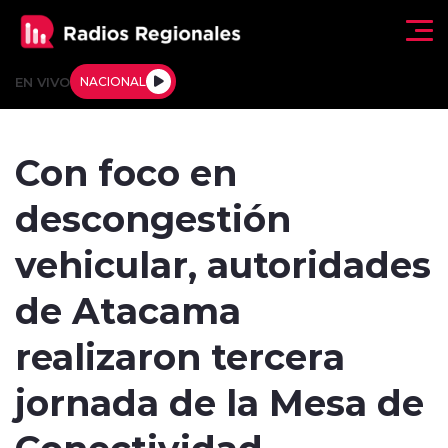
Click acá para ir directamente al contenido
EN VIVO
NACIONAL
Regionales
Con foco en
Actualidad
descongestión
Tendencias
vehicular, autoridades
Deportes
de Atacama
Internacional
realizaron tercera
Regiones al Aire
jornada de la Mesa de
Conectividad
Entrevistas