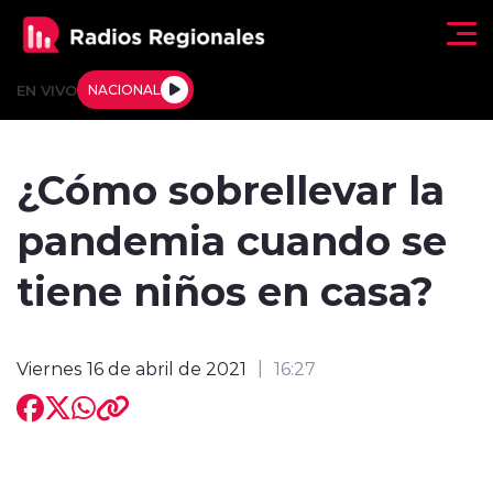
Click acá para ir directamente al contenido
EN VIVO
NACIONAL
Regionales
¿Cómo sobrellevar la
Actualidad
pandemia cuando se
Tendencias
tiene niños en casa?
Deportes
Viernes 16 de abril de 2021
16:27
Internacional
Regiones al Aire
Entrevistas