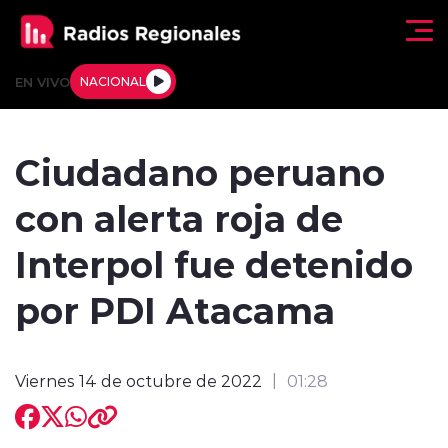
Click acá para ir directamente al contenido
EN VIVO
NACIONAL
Regionales
Ciudadano peruano
Actualidad
con alerta roja de
Tendencias
Interpol fue detenido
Deportes
por PDI Atacama
Internacional
Viernes 14 de octubre de 2022
01:28
Regiones al Aire
Entrevistas