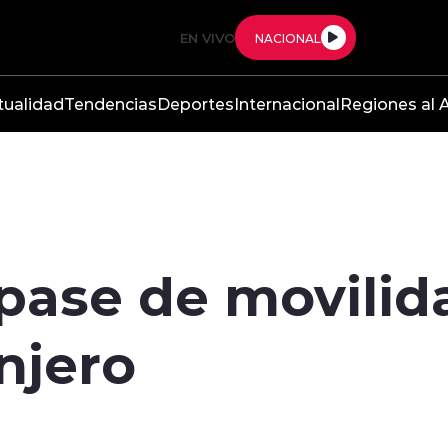
EN VIVO
NACIONAL
tualidad
Tendencias
Deportes
Internacional
Regiones al A
 pase de movili
anjero