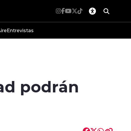
ire
Entrevistas
dad podrán