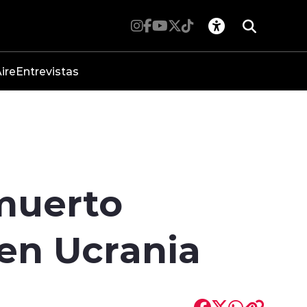
ire
Entrevistas
 muerto
en Ucrania