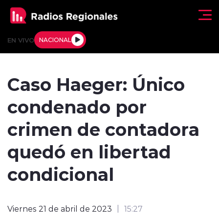
Click acá para ir directamente al contenido
EN VIVO
NACIONAL
Regionales
Caso Haeger: Único
Actualidad
condenado por
Tendencias
crimen de contadora
Deportes
quedó en libertad
Internacional
condicional
Regiones al Aire
Viernes 21 de abril de 2023
15:27
Entrevistas