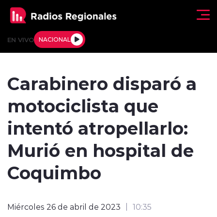
Click acá para ir directamente al contenido
EN VIVO
NACIONAL
Regionales
Carabinero disparó a
Actualidad
motociclista que
Tendencias
intentó atropellarlo:
Deportes
Murió en hospital de
Internacional
Coquimbo
Regiones al Aire
Miércoles 26 de abril de 2023
10:35
Entrevistas