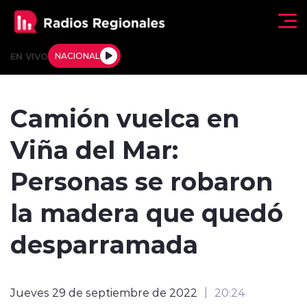
Click acá para ir directamente al contenido
EN VIVO
NACIONAL
Regionales
Camión vuelca en
Actualidad
Viña del Mar:
Tendencias
Personas se robaron
Deportes
la madera que quedó
Internacional
desparramada
Regiones al Aire
Jueves 29 de septiembre de 2022
20:24
Entrevistas