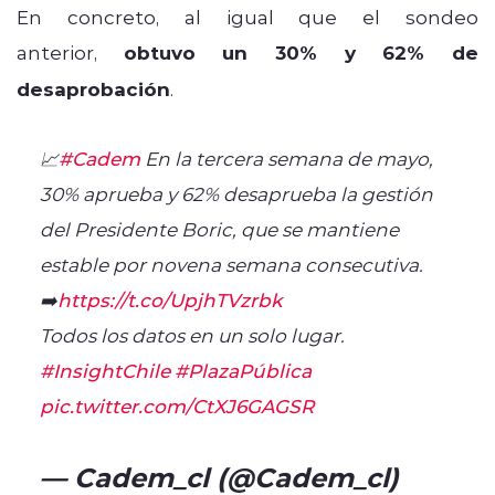
En concreto, al igual que el sondeo
anterior,
obtuvo un 30% y 62% de
desaprobación
.
📈
#Cadem
En la tercera semana de mayo,
30% aprueba y 62% desaprueba la gestión
del Presidente Boric, que se mantiene
estable por novena semana consecutiva.
➡️
https://t.co/UpjhTVzrbk
Todos los datos en un solo lugar.
#InsightChile
#PlazaPública
pic.twitter.com/CtXJ6GAGSR
— Cadem_cl (@Cadem_cl)