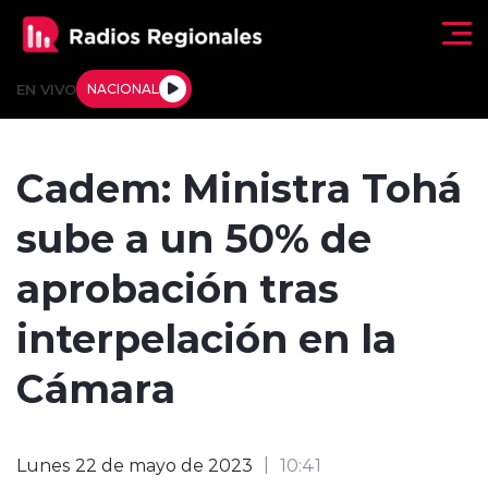
Click acá para ir directamente al contenido
EN VIVO
NACIONAL
Regionales
Cadem: Ministra Tohá
Actualidad
sube a un 50% de
Tendencias
aprobación tras
Deportes
interpelación en la
Internacional
Cámara
Regiones al Aire
Lunes 22 de mayo de 2023
10:41
Entrevistas