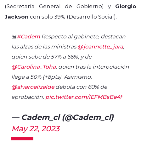
(Secretaría General de Gobierno) y
Giorgio
Jackson
con solo 39% (Desarrollo Social).
📊
#Cadem
Respecto al gabinete, destacan
las alzas de las ministras
@jeannette_jara
,
quien sube de 57% a 66%, y de
@Carolina_Toha
, quien tras la interpelación
llega a 50% (+8pts). Asimismo,
@alvaroelizalde
debuta con 60% de
aprobación.
pic.twitter.com/lEFMBsBe4f
— Cadem_cl (@Cadem_cl)
May 22, 2023