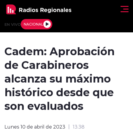
Click acá para ir directamente al contenido
EN VIVO
NACIONAL
Regionales
Cadem: Aprobación
Actualidad
de Carabineros
Tendencias
alcanza su máximo
Deportes
histórico desde que
Internacional
son evaluados
Regiones al Aire
Lunes 10 de abril de 2023
13:38
Entrevistas