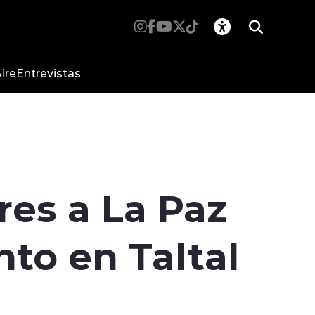
ire
Entrevistas
res a La Paz
to en Taltal