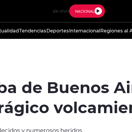
EN VIVO
NACIONAL
tualidad
Tendencias
Deportes
Internacional
Regiones al A
ba de Buenos Ai
rágico volcamien
llecidos y numerosos heridos.