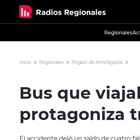
Click acá para ir directamente al contenido
Regionales
Ac
Inicio
Regionales
Región de Antofagasta
Bus que viaja
protagoniza t
El accidente dejó un saldo de cuatro fa