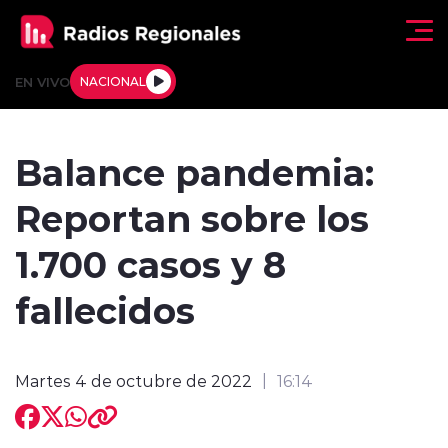
Click acá para ir directamente al contenido
EN VIVO
NACIONAL
Regionales
Balance pandemia:
Actualidad
Reportan sobre los
Tendencias
1.700 casos y 8
Deportes
fallecidos
Internacional
Martes 4 de octubre de 2022
16:14
Regiones al Aire
Entrevistas