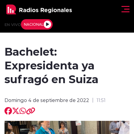
Click acá para ir directamente al contenido
EN VIVO
NACIONAL
Regionales
Bachelet:
Actualidad
Expresidenta ya
Tendencias
sufragó en Suiza
Deportes
Domingo 4 de septiembre de 2022
11:51
Internacional
Regiones al Aire
Entrevistas