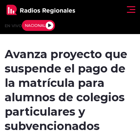
Click acá para ir directamente al contenido
EN VIVO
NACIONAL
Regionales
Avanza proyecto que
Actualidad
suspende el pago de
Tendencias
la matrícula para
Deportes
alumnos de colegios
Internacional
particulares y
Regiones al Aire
subvencionados
Entrevistas