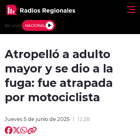
Click acá para ir directamente al contenido
EN VIVO
NACIONAL
Regionales
Atropelló a adulto
Actualidad
mayor y se dio a la
Tendencias
fuga: fue atrapada
Deportes
por motociclista
Internacional
Jueves 5 de junio de 2025
12:28
Regiones al Aire
Entrevistas