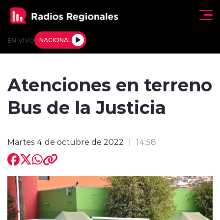
Click acá para ir directamente al contenido
EN VIVO
NACIONAL
Regionales
Atenciones en terreno
Actualidad
Bus de la Justicia
Tendencias
Martes 4 de octubre de 2022
14:58
Deportes
Internacional
Regiones al Aire
Entrevistas