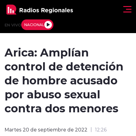
Click acá para ir directamente al contenido
EN VIVO
NACIONAL
Regionales
Arica: Amplían
Actualidad
control de detención
Tendencias
de hombre acusado
Deportes
por abuso sexual
Internacional
contra dos menores
Regiones al Aire
Martes 20 de septiembre de 2022
12:26
Entrevistas