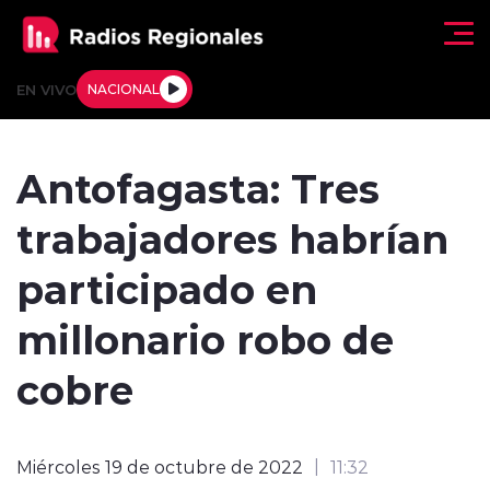
Click acá para ir directamente al contenido
EN VIVO
NACIONAL
Regionales
Antofagasta: Tres
Actualidad
trabajadores habrían
Tendencias
participado en
Deportes
millonario robo de
Internacional
cobre
Regiones al Aire
Miércoles 19 de octubre de 2022
11:32
Entrevistas