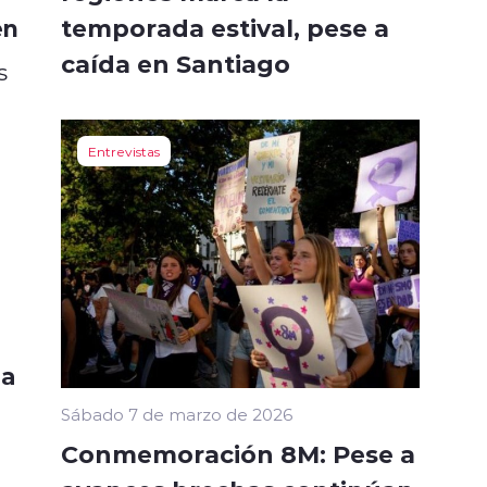
temporada estival, pese a
en
caída en Santiago
s
Entrevistas
ma
Sábado 7 de marzo de 2026
Conmemoración 8M: Pese a