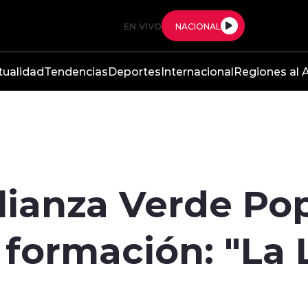
EN VIVO
NACIONAL
tualidad
Tendencias
Deportes
Internacional
Regiones al A
Alianza Verde Pop
 formación: "La 