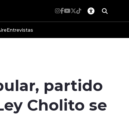
ire
Entrevistas
ular, partido
Ley Cholito se