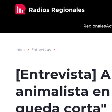
Click acá para ir directamente al contenido
Regionales
Ac
Inicio
Entrevistas
[Entrevista] 
animalista en
queda corta"