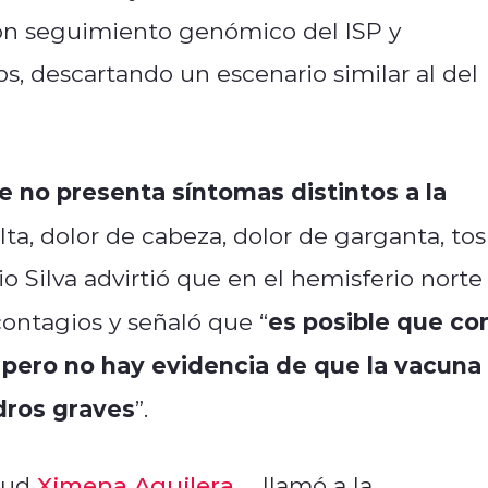
on seguimiento genómico del ISP y
s, descartando un escenario similar al del
te no presenta síntomas distintos a la
lta, dolor de cabeza, dolor de garganta, tos
io Silva advirtió que en el hemisferio norte
es posible que co
ontagios y señaló que “
 pero no hay evidencia de que la vacuna
dros graves
”.
alud
Ximena Aguilera
llamó a la