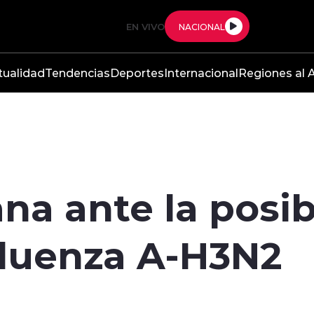
EN VIVO
NACIONAL
tualidad
Tendencias
Deportes
Internacional
Regiones al A
na ante la posib
nfluenza A-H3N2