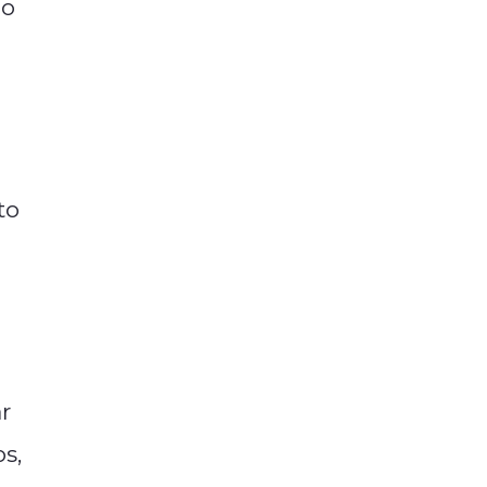
io
to
r
s,