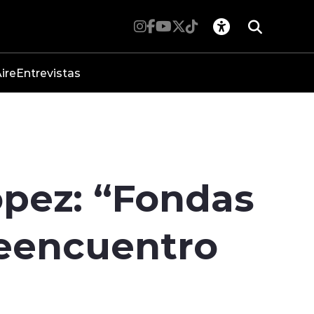
ire
Entrevistas
ópez: “Fondas
reencuentro