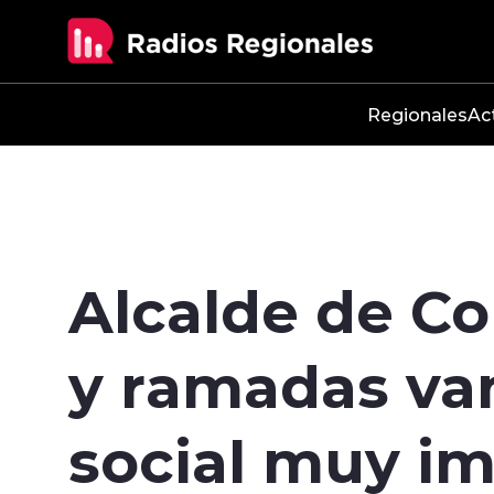
Click acá para ir directamente al contenido
Regionales
Ac
Alcalde de C
y ramadas va
social muy i