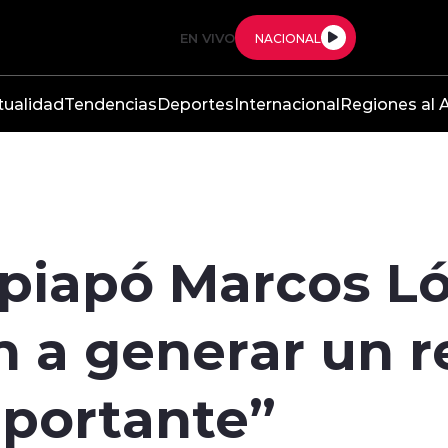
EN VIVO
NACIONAL
tualidad
Tendencias
Deportes
Internacional
Regiones al A
opiapó Marcos L
n a generar un 
mportante”