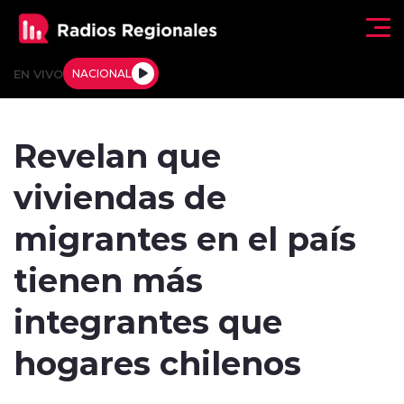
Click acá para ir directamente al contenido
EN VIVO
NACIONAL
Regionales
Revelan que
Actualidad
viviendas de
Tendencias
migrantes en el país
Deportes
tienen más
Internacional
integrantes que
Regiones al Aire
hogares chilenos
Entrevistas