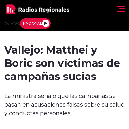
Click acá para ir directamente al contenido
EN VIVO
NACIONAL
Regionales
Vallejo: Matthei y
Actualidad
Boric son víctimas de
Tendencias
campañas sucias
Deportes
La ministra señaló que las campañas se
Internacional
basan en acusaciones falsas sobre su salud
Regiones al Aire
y conductas personales.
Entrevistas